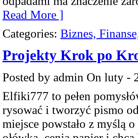
odpadami ma znaczenie zaró
Read More ]
Categories:
Biznes, Finans
Projekty Krok po Kr
Posted by admin
On luty - 
Elfiki777 to pełen pomysłó
rysować i tworzyć pismo o
miejsce powstało z myślą o 
ołówka, cenią papier i chc